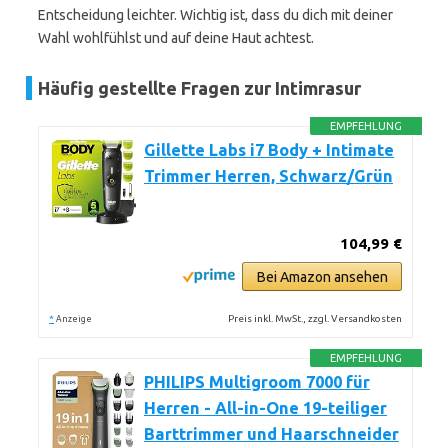
Entscheidung leichter. Wichtig ist, dass du dich mit deiner
Wahl wohlfühlst und auf deine Haut achtest.
Häufig gestellte Fragen zur Intimrasur
EMPFEHLUNG
Gillette Labs i7 Body + Intimate
Trimmer Herren, Schwarz/Grün
104,99 €
Bei Amazon ansehen
*
Preis inkl. MwSt., zzgl. Versandkosten
Anzeige
EMPFEHLUNG
PHILIPS Multigroom 7000 für
Herren - All-in-One 19-teiliger
Barttrimmer und Haarschneider