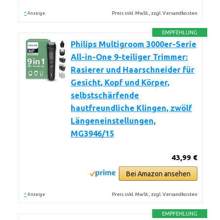
*
Preis inkl. MwSt., zzgl. Versandkosten
Anzeige
EMPFEHLUNG
Philips Multigroom 3000er-Serie
All-in-One 9-teiliger Trimmer:
Rasierer und Haarschneider für
Gesicht, Kopf und Körper,
selbstschärfende
hautfreundliche Klingen, zwölf
Längeneinstellungen,
MG3946/15
43,99 €
Bei Amazon ansehen
*
Preis inkl. MwSt., zzgl. Versandkosten
Anzeige
EMPFEHLUNG