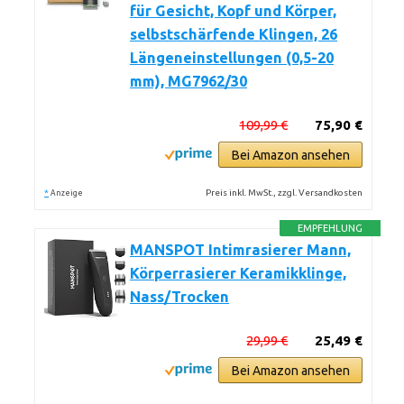
für Gesicht, Kopf und Körper,
selbstschärfende Klingen, 26
Längeneinstellungen (0,5-20
mm), MG7962/30
109,99 €
75,90 €
Bei Amazon ansehen
*
Preis inkl. MwSt., zzgl. Versandkosten
Anzeige
EMPFEHLUNG
MANSPOT Intimrasierer Mann,
Körperrasierer Keramikklinge,
Nass/Trocken
29,99 €
25,49 €
Bei Amazon ansehen