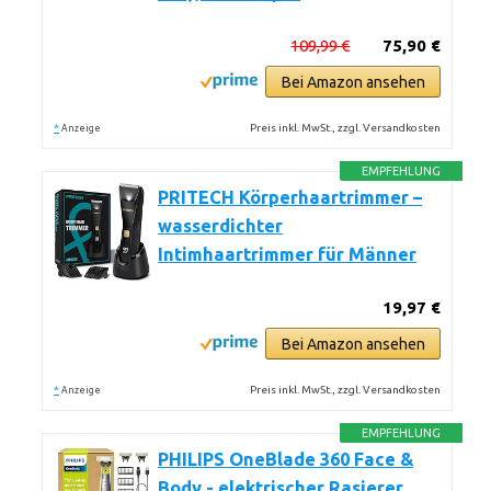
109,99 €
75,90 €
Bei Amazon ansehen
*
Preis inkl. MwSt., zzgl. Versandkosten
Anzeige
EMPFEHLUNG
PRITECH Körperhaartrimmer –
wasserdichter
Intimhaartrimmer für Männer
19,97 €
Bei Amazon ansehen
*
Preis inkl. MwSt., zzgl. Versandkosten
Anzeige
EMPFEHLUNG
PHILIPS OneBlade 360 Face &
Body - elektrischer Rasierer,