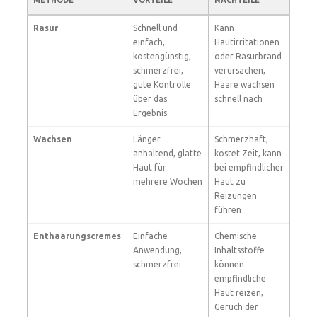
METHODE
VORTEILE
NACHTEILE
Rasur
Schnell und
Kann
einfach,
Hautirritationen
kostengünstig,
oder Rasurbrand
schmerzfrei,
verursachen,
gute Kontrolle
Haare wachsen
über das
schnell nach
Ergebnis
Wachsen
Länger
Schmerzhaft,
anhaltend, glatte
kostet Zeit, kann
Haut für
bei empfindlicher
mehrere Wochen
Haut zu
Reizungen
führen
Enthaarungscremes
Einfache
Chemische
Anwendung,
Inhaltsstoffe
schmerzfrei
können
empfindliche
Haut reizen,
Geruch der