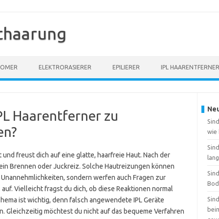
thaarung
OOMER
ELEKTRORASIERER
EPILIERER
IPL HAARENTFERNE
Neu
PL Haarentferner zu
Sind
en?
wie
Sin
und freust dich auf eine glatte, haarfreie Haut. Nach der
lang
in Brennen oder Juckreiz. Solche Hautreizungen können
Sin
r Unannehmlichkeiten, sondern werfen auch Fragen zur
Bod
auf. Vielleicht fragst du dich, ob diese Reaktionen normal
Sin
Thema ist wichtig, denn falsch angewendete IPL Geräte
beim
n. Gleichzeitig möchtest du nicht auf das bequeme Verfahren