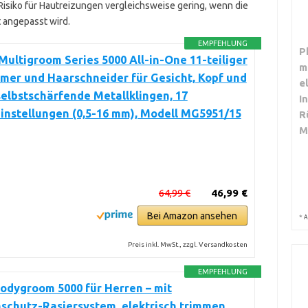
 Risiko für Hautreizungen vergleichsweise gering, wenn die
t angepasst wird.
EMPFEHLUNG
P
Multigroom Series 5000 All-in-One 11-teiliger
m
mer und Haarschneider für Gesicht, Kopf und
e
selbstschärfende Metallklingen, 17
I
instellungen (0,5-16 mm), Modell MG5951/15
R
M
64,99 €
46,99 €
Bei Amazon ansehen
*
A
Preis inkl. MwSt., zzgl. Versandkosten
EMPFEHLUNG
Bodygroom 5000 für Herren – mit
schutz-Rasiersystem, elektrisch trimmen