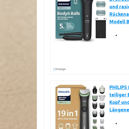
und rasi
Rückenau
Modell 
*
Anzeige
PHILIPS 
teiliger
Kopf und
Längene