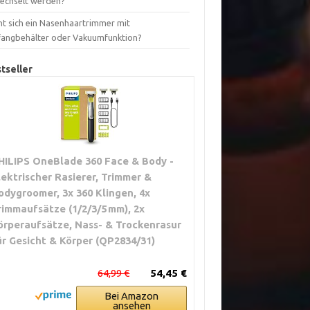
echselt werden?
nt sich ein Nasenhaartrimmer mit
fangbehälter oder Vakuumfunktion?
tseller
HILIPS OneBlade 360 Face & Body -
lektrischer Rasierer, Trimmer &
odygroomer, 3x 360 Klingen, 4x
rimmaufsätze (1/2/3/5 mm), 2x
örperaufsätze, Nass- & Trockenrasur
ür Gesicht & Körper (QP2834/31)
64,99 €
54,45 €
Bei Amazon
ansehen