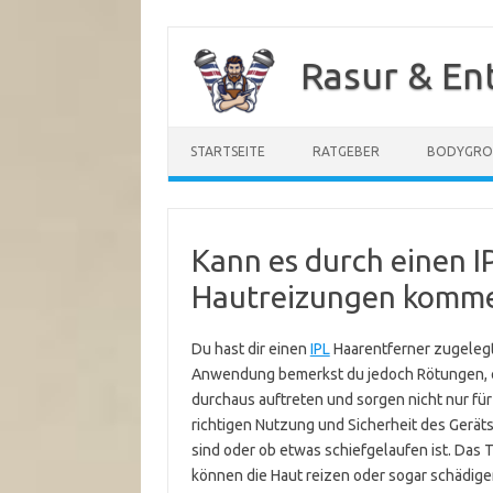
Zum
Inhalt
Rasur & En
springen
STARTSEITE
RATGEBER
BODYGR
Kann es durch einen I
Hautreizungen komm
Du hast dir einen
IPL
Haarentferner zugelegt 
Anwendung bemerkst du jedoch Rötungen, e
durchaus auftreten und sorgen nicht nur fü
richtigen Nutzung und Sicherheit des Geräts 
sind oder ob etwas schiefgelaufen ist. Das 
können die Haut reizen oder sogar schädige