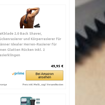
aKblade 2.0 Back Shaver,
ückenrasierer und Körperrasierer für
änner Idealer Herren-Rasierer für
inen Glatten Rücken Inkl. 2
asierklingen
49,95 €
Bei Amazon
ansehen
Preis inkl. MwSt., zzgl. Versandkosten
nzeige