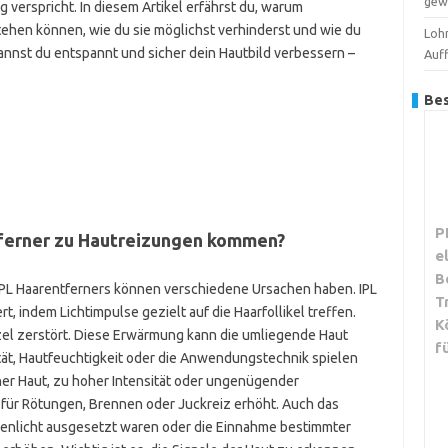
gew
g verspricht. In diesem Artikel erfährst du, warum
ehen können, wie du sie möglichst verhinderst und wie du
Loh
 kannst du entspannt und sicher dein Hautbild verbessern –
Auf
Bes
P
tferner zu Hautreizungen kommen?
e
B
PL Haarentferners können verschiedene Ursachen haben. IPL
T
rt, indem Lichtimpulse gezielt auf die Haarfollikel treffen.
K
zel zerstört. Diese Erwärmung kann die umliegende Haut
f
ität, Hautfeuchtigkeit oder die Anwendungstechnik spielen
her Haut, zu hoher Intensität oder ungenügender
t für Rötungen, Brennen oder Juckreiz erhöht. Auch das
nenlicht ausgesetzt waren oder die Einnahme bestimmter