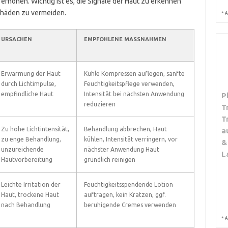
rhöhen. Wichtig ist es, die Signale der Haut zu erkennen
chäden zu vermeiden.
*
A
URSACHEN
EMPFOHLENE MASSNAHMEN
Erwärmung der Haut
Kühle Kompressen auflegen, sanfte
durch Lichtimpulse,
Feuchtigkeitspflege verwenden,
empfindliche Haut
Intensität bei nächsten Anwendung
P
reduzieren
T
T
Zu hohe Lichtintensität,
Behandlung abbrechen, Haut
a
zu enge Behandlung,
kühlen, Intensität verringern, vor
&
unzureichende
nächster Anwendung Haut
L
Hautvorbereitung
gründlich reinigen
Leichte Irritation der
Feuchtigkeitsspendende Lotion
Haut, trockene Haut
auftragen, kein Kratzen, ggf.
nach Behandlung
beruhigende Cremes verwenden
*
A