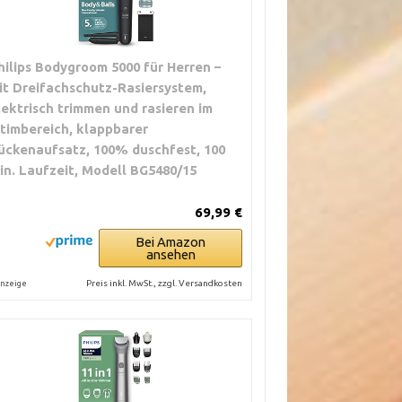
hilips Bodygroom 5000 für Herren –
it Dreifachschutz-Rasiersystem,
lektrisch trimmen und rasieren im
ntimbereich, klappbarer
ückenaufsatz, 100% duschfest, 100
in. Laufzeit, Modell BG5480/15
69,99 €
Bei Amazon
ansehen
Preis inkl. MwSt., zzgl. Versandkosten
nzeige