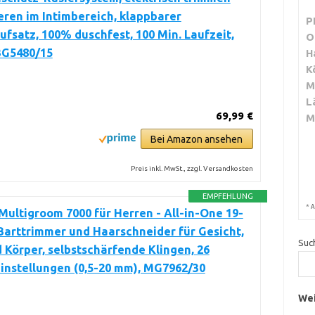
eren im Intimbereich, klappbarer
P
fsatz, 100% duschfest, 100 Min. Laufzeit,
O
BG5480/15
H
K
M
L
69,99 €
M
Bei Amazon ansehen
Preis inkl. MwSt., zzgl. Versandkosten
EMPFEHLUNG
*
A
Multigroom 7000 für Herren - All-in-One 19-
 Barttrimmer und Haarschneider für Gesicht,
Suc
 Körper, selbstschärfende Klingen, 26
instellungen (0,5-20 mm), MG7962/30
Wei