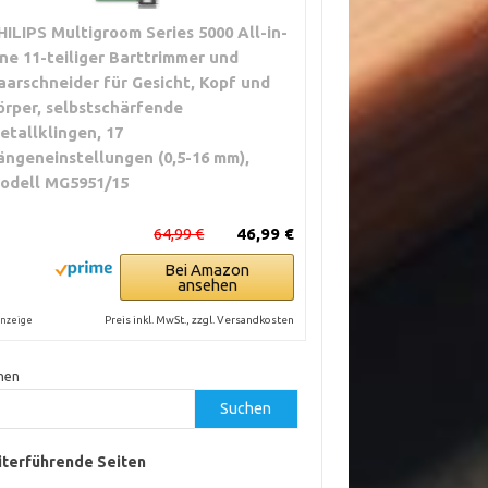
HILIPS Multigroom Series 5000 All-in-
ne 11-teiliger Barttrimmer und
aarschneider für Gesicht, Kopf und
örper, selbstschärfende
etallklingen, 17
ängeneinstellungen (0,5-16 mm),
odell MG5951/15
64,99 €
46,99 €
Bei Amazon
ansehen
Preis inkl. MwSt., zzgl. Versandkosten
nzeige
hen
Suchen
terführende Seiten