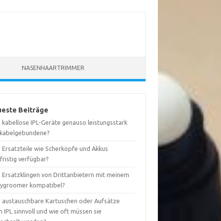
R
NASENHAARTRIMMER
este Beiträge
 kabellose IPL-Geräte genauso leistungsstark
 kabelgebundene?
d Ersatzteile wie Scherköpfe und Akkus
fristig verfügbar?
d Ersatzklingen von Drittanbietern mit meinem
ygroomer kompatibel?
d austauschbare Kartuschen oder Aufsätze
 IPL sinnvoll und wie oft müssen sie