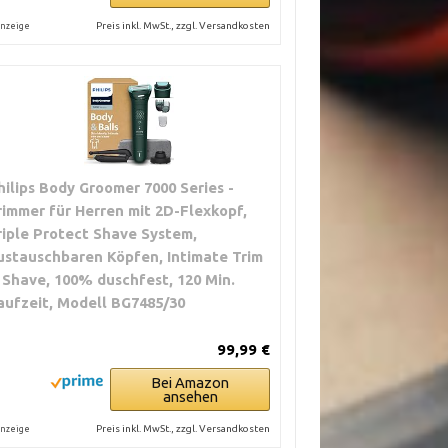
Preis inkl. MwSt., zzgl. Versandkosten
nzeige
hilips Body Groomer 7000 Series -
rimmer für Herren mit 2D-Flexkopf,
riple Protect Shave System,
ustauschbaren Köpfen, Intimate Trim
 Shave, 100% duschfest, 120 Min.
aufzeit, Modell BG7485/30
99,99 €
Bei Amazon
ansehen
Preis inkl. MwSt., zzgl. Versandkosten
nzeige