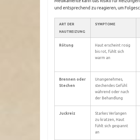
Medikamente kann das Risiko für Reizungen e
und entsprechend zu reagieren, um Folges
ART DER
SYMPTOME
HAUTREIZUNG
Rötung
Haut erscheint rosig
bis rot, fühlt sich
warm an
Brennen oder
Unangenehmes,
Stechen
stechendes Gefühl
während oder nach
der Behandlung
Juckreiz
Starkes Verlangen
zu kratzen, Haut
fühlt sich gespannt
an