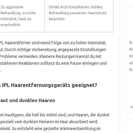
Zu aggressive
Direkt Arzt konsultieren, kühlen,
Behandlung, zu hohe
Behandlung pausieren, Hautschutz
Intensität, Haut zu
beachten
empfindlich
B
L Haarentferner sind meist Folge von zu hoher Intensität,
R
. Durch richtige Vorbereitung, angepasste Einstellungen
M
 Probleme vermeiden. Kleinere Reizungen kannst du mit
e
 stärkeren Reaktionen solltest du eine Pause einlegen und
R
.
s IPL Haarentfernungsgeräts geeignet?
Haut und dunklen Haaren
*
A
i Hauttypen, die hell bis mittel sind, und Haaren, die dunkel
t speziell vom dunklen Melanin im Haar absorbiert wird,
nimmt. So entsteht eine gezielte Wärmeentwicklung im