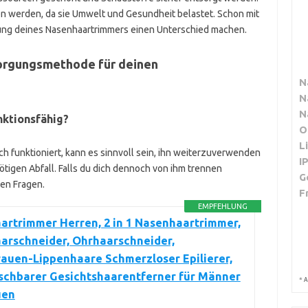
n werden, da sie Umwelt und Gesundheit belastet. Schon mit
gung deines Nasenhaartrimmers einen Unterschied machen.
sorgungsmethode für deinen
N
N
N
nktionsfähig?
O
L
h funktioniert, kann es sinnvoll sein, ihn weiterzuverwenden
I
tigen Abfall. Falls du dich dennoch von ihm trennen
G
ten Fragen.
F
EMPFEHLUNG
rtrimmer Herren, 2 in 1 Nasenhaartrimmer,
arschneider, Ohrhaarschneider,
auen-Lippenhaare Schmerzloser Epilierer,
schbarer Gesichtshaarentferner für Männer
*
A
uen