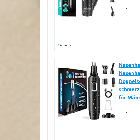
*
Anzeige
Nasenha
Nasenhaa
Doppelsc
schmerz
für Män