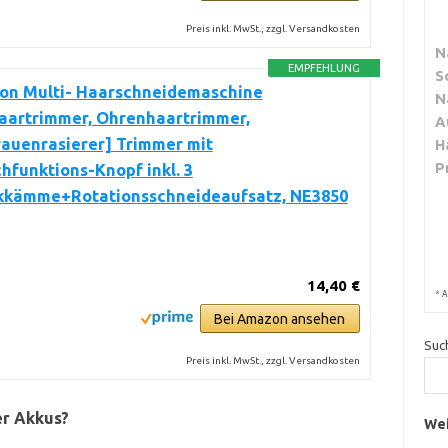
Preis inkl. MwSt., zzgl. Versandkosten
N
EMPFEHLUNG
S
on Multi- Haarschneidemaschine
N
aartrimmer, Ohrenhaartrimmer,
A
auenrasierer] Trimmer mit
H
P
funktions-Knopf inkl. 3
kkämme+Rotationsschneideaufsatz, NE3850
14,40 €
*
A
Bei Amazon ansehen
Suc
Preis inkl. MwSt., zzgl. Versandkosten
er Akkus?
Wei