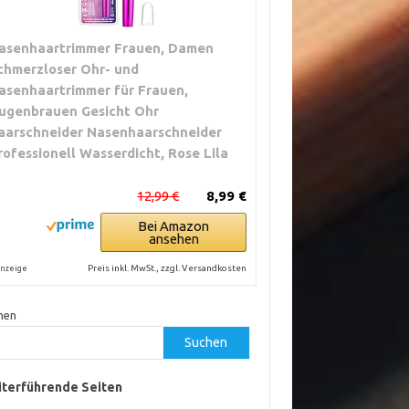
asenhaartrimmer Frauen, Damen
chmerzloser Ohr- und
asenhaartrimmer für Frauen,
ugenbrauen Gesicht Ohr
aarschneider Nasenhaarschneider
rofessionell Wasserdicht, Rose Lila
12,99 €
8,99 €
Bei Amazon
ansehen
Preis inkl. MwSt., zzgl. Versandkosten
nzeige
hen
Suchen
terführende Seiten