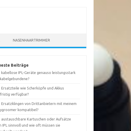
R
NASENHAARTRIMMER
este Beiträge
 kabellose IPL-Geräte genauso leistungsstark
 kabelgebundene?
d Ersatzteile wie Scherköpfe und Akkus
fristig verfügbar?
d Ersatzklingen von Drittanbietern mit meinem
ygroomer kompatibel?
d austauschbare Kartuschen oder Aufsätze
 IPL sinnvoll und wie oft müssen sie