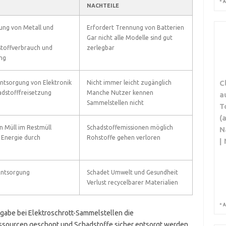
*
A
NACHTEILE
ung von Metall und
Erfordert Trennung von Batterien
Gar nicht alle Modelle sind gut
toffverbrauch und
zerlegbar
ng
C
ntsorgung von Elektronik
Nicht immer leicht zugänglich
adstofffreisetzung
Manche Nutzer kennen
a
Sammelstellen nicht
T
(
 Müll im Restmüll
Schadstoffemissionen möglich
N
Energie durch
Rohstoffe gehen verloren
|
Entsorgung
Schadet Umwelt und Gesundheit
Verlust recycelbarer Materialien
*
A
gabe bei Elektroschrott-Sammelstellen die
ssourcen geschont und Schadstoffe sicher entsorgt werden.