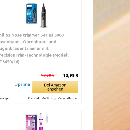
hilips Nose trimmer Series 3000
asenhaar-, Ohrenhaar- und
ugenbrauentrimmer mit
recisionTrim-Technologie (Modell
T3650/16)
17,99 €
13,99 €
Bei Amazon
ansehen
Preis inkl. MwSt., zzgl. Versandkosten
nzeige