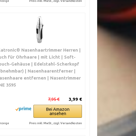
Preis inkl. MwSt., zzgl. Versandkosten
nzeige
latronic® Nasenhaartrimmer Herren |
uch für Ohrhaare | mit Licht | Soft-
ouch-Gehäuse | Edelstahl-Scherkopf
abnehmbar) | Nasenhaarentferner |
asenhaare entfernen | Nasentrimmer
 NE 3595
7,95 €
3,99 €
Bei Amazon
ansehen
Preis inkl. MwSt., zzgl. Versandkosten
nzeige