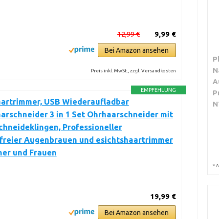
12,99 €
9,99 €
Bei Amazon ansehen
P
N
Preis inkl. MwSt., zzgl. Versandkosten
A
EMPFEHLUNG
P
artrimmer, USB Wiederaufladbar
N
rschneider 3 in 1 Set Ohrhaarschneider mit
hneideklingen, Professioneller
freier Augenbrauen und esichtshaartrimmer
ner und Frauen
*
A
19,99 €
Bei Amazon ansehen