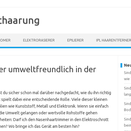
thaarung
OOMER
ELEKTRORASIERER
EPILIERER
IPL HAARENTFERNE
Neu
r umweltfreundlich in der
Sind
wie
Sin
t du sicher schon mal darüber nachgedacht, wie du ihn richtig
lang
pielt dabei eine entscheidende Rolle. Viele dieser kleinen
Sin
ien wie Kunststoff, Metall und Elektronik. Wenn sie einfach
Bod
 die Umwelt gelangen oder wertvolle Rohstoffe gehen
Sin
heiten: Darf ich den Nasenhaartrimmer in den Elektroschrott
beim
nen? Wo bringe ich das Gerät am besten hin?