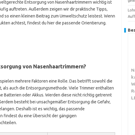
gew
mweltgerechte Entsorgung von Nasenhaartrimmern wichtig ist
fig auftreten. Außerdem zeigen wir dir praktische Tipps,
Loh
und so einen kleinen Beitrag zum Umweltschutz leistest. Wenn
Auf
ukten achtest, findest du hier die passende Orientierung.
Bes
ntsorgung von Nasenhaartrimmern?
N
k
pielen mehrere Faktoren eine Rolle. Das betrifft sowohl die
W
ht, als auch die Entsorgungsmethode. Viele Trimmer enthalten
R
ne Batterien oder Akkus. Werden diese nicht richtig getrennt
L
ußerdem besteht bei unsachgemäßer Entsorgung die Gefahr,
angen. Deshalb ist es wichtig, das passende
 findest du eine Übersicht der gängigen
chteilen.