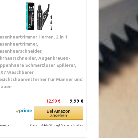
asenhaartrimmer Herren, 2 in 1
asenhaartrimmer,
asenhaarschneider,
hrhaarschneider, Augenbrauen-
ippenhaare Schmerzloser Epilierer,
PX7 Waschbarer
esichtshaarentferner für Männer und
rauen
12,99 €
9,99 €
Bei Amazon
ansehen
Preis inkl. MwSt., zzgl. Versandkosten
nzeige