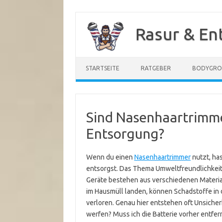
Zum
Inhalt
Rasur & En
springen
STARTSEITE
RATGEBER
BODYGR
Sind Nasenhaartrimme
Entsorgung?
Wenn du einen
Nasenhaartrimmer
nutzt, has
entsorgst. Das Thema Umweltfreundlichkeit s
Geräte bestehen aus verschiedenen Material
im Hausmüll landen, können Schadstoffe in
verloren. Genau hier entstehen oft Unsicher
werfen? Muss ich die Batterie vorher entfer