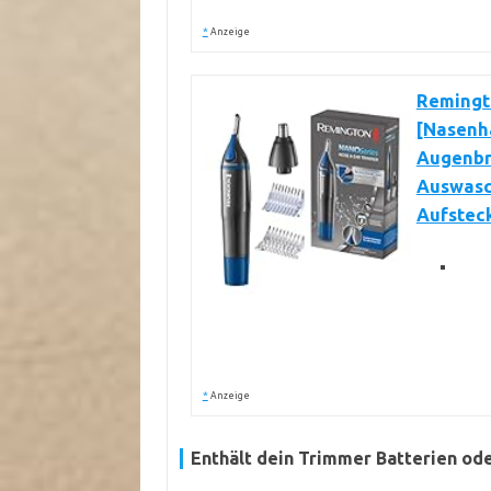
*
Anzeige
Remingt
[Nasenh
Augenbr
Auswasch
Aufstec
*
Anzeige
Enthält dein Trimmer Batterien od