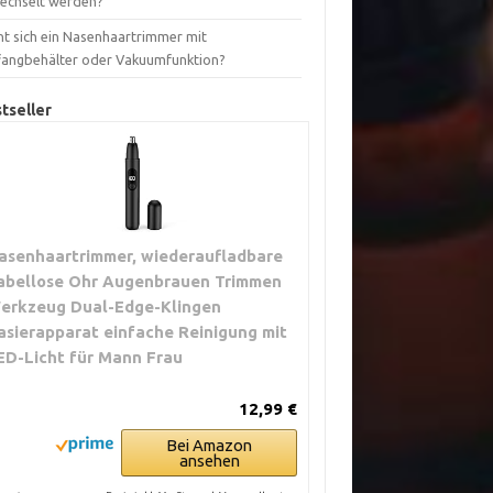
echselt werden?
nt sich ein Nasenhaartrimmer mit
fangbehälter oder Vakuumfunktion?
tseller
asenhaartrimmer, wiederaufladbare
abellose Ohr Augenbrauen Trimmen
erkzeug Dual-Edge-Klingen
asierapparat einfache Reinigung mit
ED-Licht für Mann Frau
12,99 €
Bei Amazon
ansehen