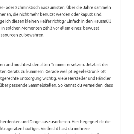
mmer- oder Schminktisch auszumisten. Über die Jahre sammeln
er an, die nicht mehr benutzt werden oder kaputt sind.
ge ich diesen kleinen Helfer richtig? Einfach in den Hausmüll
 In solchen Momenten zählt vor allem eines: bewusst
essourcen zu bewahren.
en und möchtest den alten Trimmer ersetzen. Jetzt ist der
lten Geräts zu kümmern. Gerade weil pflegeelektronik oft
ltgerechte Entsorgung wichtig. Viele Hersteller und Händler
 über passende Sammelstellen. So kannst du vermeiden, dass
überdenken und Dinge auszusortieren. Hier begegnet dir die
ktrogeräten häufiger. Vielleicht hast du mehrere