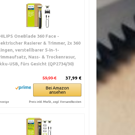
HILIPS OneBlade 360 Face -
lektrischer Rasierer & Trimmer, 2x 360
lingen, verstellbarer 5-in-1-
rimmaufsatz, Nass- & Trockenrasur,
kku-USB, fürs Gesicht (QP2734/30)
59,99 €
37,99 €
Bei Amazon
ansehen
Preis inkl. MwSt., zzgl. Versandkosten
nzeige