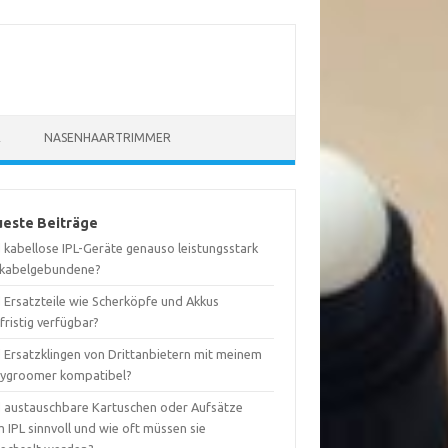
R
NASENHAARTRIMMER
este Beiträge
 kabellose IPL-Geräte genauso leistungsstark
 kabelgebundene?
d Ersatzteile wie Scherköpfe und Akkus
fristig verfügbar?
d Ersatzklingen von Drittanbietern mit meinem
ygroomer kompatibel?
d austauschbare Kartuschen oder Aufsätze
 IPL sinnvoll und wie oft müssen sie