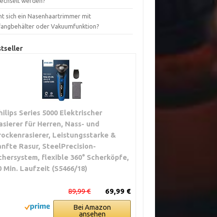
echselt werden?
nt sich ein Nasenhaartrimmer mit
fangbehälter oder Vakuumfunktion?
tseller
hilips Series 5000 Elektrischer
asierer für Herren, Nass- und
rockenrasierer, Leistungsstarke &
anfte Rasur, SteelPrecision-
chersystem, flexible 360° Scherköpfe,
0 Min. Laufzeit (S5466/18)
89,99 €
69,99 €
Bei Amazon
ansehen