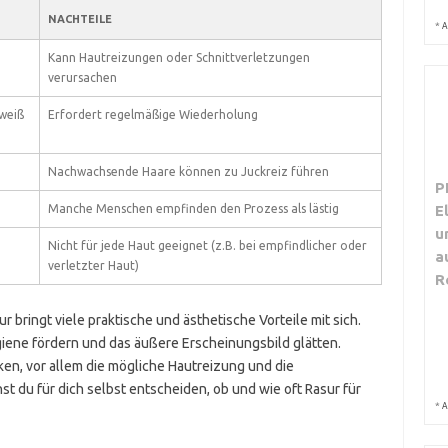
NACHTEILE
*
A
Kann Hautreizungen oder Schnittverletzungen
verursachen
weiß
Erfordert regelmäßige Wiederholung
Nachwachsende Haare können zu Juckreiz führen
P
Manche Menschen empfinden den Prozess als lästig
E
u
Nicht für jede Haut geeignet (z.B. bei empfindlicher oder
a
verletzter Haut)
R
bringt viele praktische und ästhetische Vorteile mit sich.
giene fördern und das äußere Erscheinungsbild glätten.
nken, vor allem die mögliche Hautreizung und die
t du für dich selbst entscheiden, ob und wie oft Rasur für
*
A