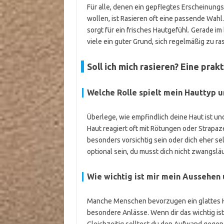
Für alle, denen ein gepflegtes Erscheinungsb
wollen, ist Rasieren oft eine passende Wahl. 
sorgt für ein frisches Hautgefühl. Gerade im
viele ein guter Grund, sich regelmäßig zu ra
Soll ich mich rasieren? Eine pra
Welche Rolle spielt mein Hauttyp 
Überlege, wie empfindlich deine Haut ist un
Haut reagiert oft mit Rötungen oder Strapaz
besonders vorsichtig sein oder dich eher se
optional sein, du musst dich nicht zwangslä
Wie wichtig ist mir mein Aussehen
Manche Menschen bevorzugen ein glattes Ha
besondere Anlässe. Wenn dir das wichtig ist,