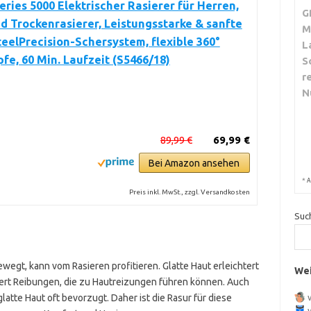
Series 5000 Elektrischer Rasierer für Herren,
G
d Trockenrasierer, Leistungsstarke & sanfte
M
teelPrecision-Schersystem, flexible 360°
L
fe, 60 Min. Laufzeit (S5466/18)
S
r
N
89,99 €
69,99 €
Bei Amazon ansehen
*
A
Preis inkl. MwSt., zzgl. Versandkosten
Suc
ewegt, kann vom Rasieren profitieren. Glatte Haut erleichtert
Wei
ert Reibungen, die zu Hautreizungen führen können. Auch
tte Haut oft bevorzugt. Daher ist die Rasur für diese