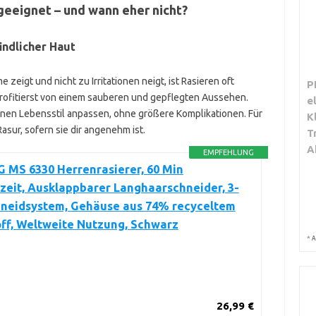
geeignet – und wann eher nicht?
ndlicher Haut
eigt und nicht zu Irritationen neigt, ist Rasieren oft
P
 profitierst von einem sauberen und gepflegten Aussehen.
e
inen Lebensstil anpassen, ohne größere Komplikationen. Für
K
asur, sofern sie dir angenehm ist.
T
A
EMPFEHLUNG
 MS 6330 Herrenrasierer, 60 Min
zeit, Ausklappbarer Langhaarschneider, 3-
hneidsystem, Gehäuse aus 74% recyceltem
ff, Weltweite Nutzung, Schwarz
*
A
26,99 €