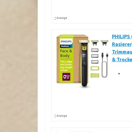
*
Anzeige
PHILIPS 
Rasierer
Trimmauf
& Trocke
*
Anzeige