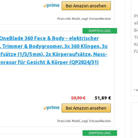
Bei Amazon ansehen
P
Preis inkl. MwSt., zzgl. Versandkosten
e
B
EMPFEHLUNG
T
OneBlade 360 Face & Body - elektrischer
K
, Trimmer & Bodygroomer, 3x 360 Klingen, 3x
f
sätze (1/3/5 mm), 2x Körperaufsätze, Nass-
nrasur für Gesicht & Körper (QP2824/31)
*
A
59,99 €
51,89 €
Bei Amazon ansehen
Preis inkl. MwSt., zzgl. Versandkosten
EMPFEHLUNG