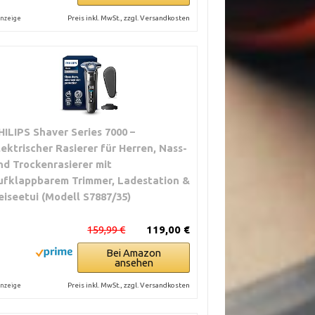
Preis inkl. MwSt., zzgl. Versandkosten
nzeige
HILIPS Shaver Series 7000 –
lektrischer Rasierer für Herren, Nass-
nd Trockenrasierer mit
ufklappbarem Trimmer, Ladestation &
eiseetui (Modell S7887/35)
159,99 €
119,00 €
Bei Amazon
ansehen
Preis inkl. MwSt., zzgl. Versandkosten
nzeige