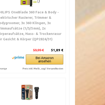
HILIPS OneBlade 360 Face & Body -
lektrischer Rasierer, Trimmer &
odygroomer, 3x 360 Klingen, 3x
rimmaufsätze (1/3/5 mm), 2x
örperaufsätze, Nass- & Trockenrasur
ür Gesicht & Körper (QP2824/31)
59,99 €
51,89 €
Bei Amazon
ansehen
Preis inkl. MwSt., zzgl. Versandkosten
nzeige