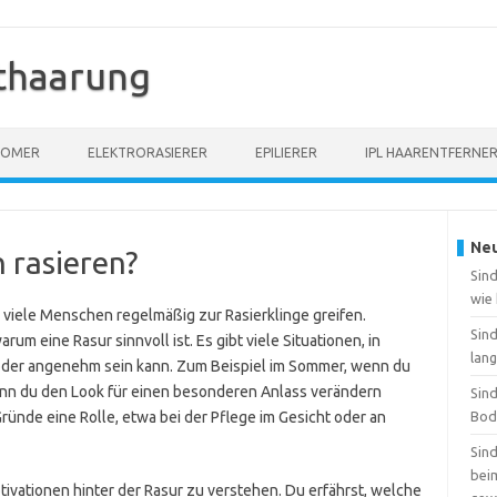
thaarung
OOMER
ELEKTRORASIERER
EPILIERER
IPL HAARENTFERNE
Neu
 rasieren?
Sind
wie
 viele Menschen regelmäßig zur Rasierklinge greifen.
Sin
rum eine Rasur sinnvoll ist. Es gibt viele Situationen, in
lang
oder angenehm sein kann. Zum Beispiel im Sommer, wenn du
enn du den Look für einen besonderen Anlass verändern
Sin
ründe eine Rolle, etwa bei der Pflege im Gesicht oder an
Bod
Sin
beim
Motivationen hinter der Rasur zu verstehen. Du erfährst, welche