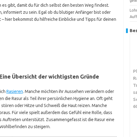
gew
 es gibt, damit du für dich selbst den besten Weg findest.
Loh
, informiert zu sein. Egal ob du blutiger Anfänger bist oder
Auf
t – hier bekommst du hilfreiche Einblicke und Tipps für deinen
Bes
P
 Eine Übersicht der wichtigsten Gründe
R
T
sich
Rasieren
. Manche möchten ihr Aussehen verändern oder
s
n die Rasur als Teil ihrer persönlichen Hygiene an. Oft geht
S
 stören oder Hitze und Schweiß die Haut reizen. Manche
6
raus. Für viele spielt außerdem das Gefühl eine Rolle, dass
s Auftreten unterstützt. Zusammengefasst ist die Rasur eine
 Wohlbefinden zu steigern.