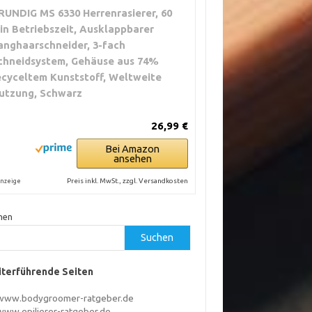
RUNDIG MS 6330 Herrenrasierer, 60
in Betriebszeit, Ausklappbarer
anghaarschneider, 3-fach
chneidsystem, Gehäuse aus 74%
ecyceltem Kunststoff, Weltweite
utzung, Schwarz
26,99 €
Bei Amazon
ansehen
Preis inkl. MwSt., zzgl. Versandkosten
nzeige
hen
Suchen
terführende Seiten
www.bodygroomer-ratgeber.de
www.epilierer-ratgeber.de