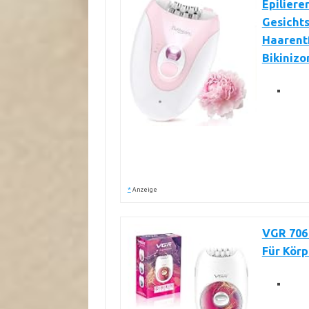
Epiliere
Gesichts
Haarentf
Bikinizo
*
Anzeige
VGR 706 
Für Körp