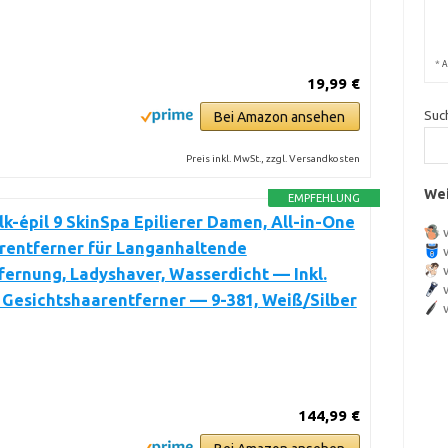
*
A
19,99 €
Suc
Bei Amazon ansehen
Preis inkl. MwSt., zzgl. Versandkosten
Wei
EMPFEHLUNG
lk-épil 9 SkinSpa Epilierer Damen, All-in-One
rentferner für Langanhaltende
ernung, Ladyshaver, Wasserdicht — Inkl.
Gesichtshaarentferner — 9-381, Weiß/Silber
144,99 €