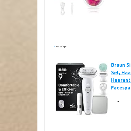
*
Anzeige
Braun Si
Set, Haa
Haarentf
Facespa 