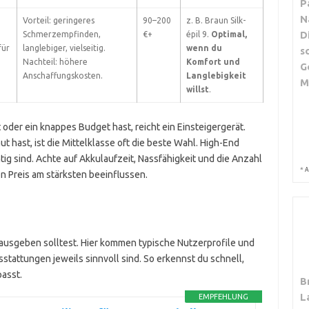
P
N
Vorteil: geringeres
90–200
z. B. Braun Silk-
D
Schmerzempfinden,
€+
épil 9.
Optimal,
für
langlebiger, vielseitig.
wenn du
s
Nachteil: höhere
Komfort und
G
Anschaffungskosten.
Langlebigkeit
M
willst
.
der ein knappes Budget hast, reicht ein Einsteigergerät.
t hast, ist die Mittelklasse oft die beste Wahl. High-End
tig sind. Achte auf Akkulaufzeit, Nassfähigkeit und die Anzahl
*
A
en Preis am stärksten beeinflussen.
 ausgeben solltest. Hier kommen typische Nutzerprofile und
stattungen jeweils sinnvoll sind. So erkennst du schnell,
asst.
B
L
EMPFEHLUNG