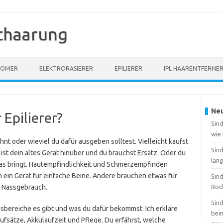
thaarung
OOMER
ELEKTRORASIERER
EPILIERER
IPL HAARENTFERNE
Neu
 Epilierer?
Sind
wie
ohnt oder wieviel du dafür ausgeben solltest. Vielleicht kaufst
Sin
t ist dein altes Gerät hinüber und du brauchst Ersatz. Oder du
lang
twas bringt. Hautempfindlichkeit und Schmerzempfinden
 ein Gerät für einfache Beine. Andere brauchen etwas für
Sin
 Nassgebrauch.
Bod
Sin
eisbereiche es gibt und was du dafür bekommst. Ich erkläre
beim
fsätze, Akkulaufzeit und Pflege. Du erfährst, welche