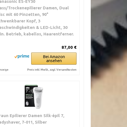
anasonic ES-EY30
ass/Trockenepilierer Damen, Dual
isc mit 60 Pinzetten, 90°
chwenkbarer Kopf, 3
eschwindigkeiten & LED-Licht, 30
in. Betrieb, kabellos, Haarentferner.
87,00 €
Bei Amazon
ansehen
Preis inkl. MwSt., zzgl. Versandkosten
nzeige
raun Epilierer Damen Silk·épil 7,
adyshaver, 7-011, Silber