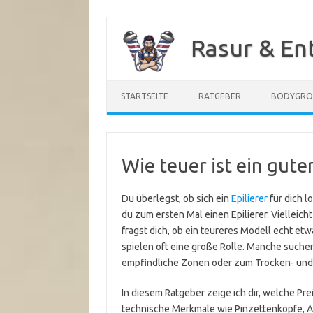
Zum
Inhalt
Rasur & En
springen
STARTSEITE
RATGEBER
BODYGR
Wie teuer ist ein guter
Du überlegst, ob sich ein
Epilierer
für dich l
du zum ersten Mal einen Epilierer. Vielleich
fragst dich, ob ein teureres Modell echt e
spielen oft eine große Rolle. Manche suchen
empfindliche Zonen oder zum Trocken- und
In diesem Ratgeber zeige ich dir, welche Pr
technische Merkmale wie Pinzettenköpfe, Au