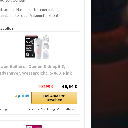
echselt werden?
nt sich ein Nasenhaartrimmer mit
fangbehälter oder Vakuumfunktion?
tseller
raun Epilierer Damen Silk·épil 5,
adyshaver, Wasserdicht, 5-060, Pink
102,99 €
66,64 €
Bei Amazon
ansehen
Preis inkl. MwSt., zzgl. Versandkosten
nzeige