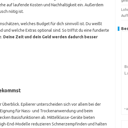
gew
gehe auf laufende Kosten und Nachhaltigkeit ein. Außerdem
Loh
sch nötig ist.
Auf
nschätzen, welches Budget für dich sinnvoll ist. Du weißt
Bes
d und welche Extras optional sind. So triffst du eine fundierte
e.
Deine Zeit und dein Geld werden dadurch besser
B
L
bekommst
er Überblick. Epilierer unterscheiden sich vor allem bei der
*
A
er Eignung für Nass- und Trockenanwendung und beim
ecken Basisfunktionen ab. Mittelklasse-Geräte bieten
High-End-Modelle reduzieren Schmerzempfinden und halten