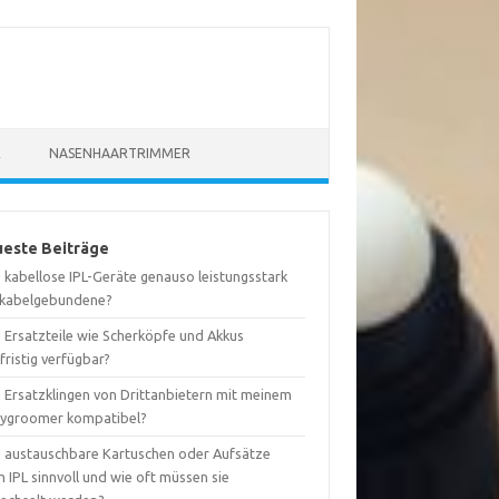
R
NASENHAARTRIMMER
este Beiträge
 kabellose IPL-Geräte genauso leistungsstark
 kabelgebundene?
d Ersatzteile wie Scherköpfe und Akkus
fristig verfügbar?
d Ersatzklingen von Drittanbietern mit meinem
ygroomer kompatibel?
d austauschbare Kartuschen oder Aufsätze
 IPL sinnvoll und wie oft müssen sie