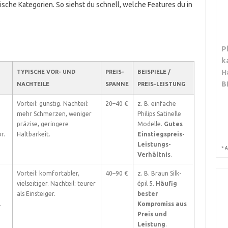
ische Kategorien. So siehst du schnell, welche Features du in
P
k
H
TYPISCHE VOR- UND
PREIS-
BEISPIELE /
B
NACHTEILE
SPANNE
PREIS-LEISTUNG
Vorteil: günstig. Nachteil:
20–40 €
z. B. einfache
mehr Schmerzen, weniger
Philips Satinelle
präzise, geringere
Modelle.
Gutes
r.
Haltbarkeit.
Einstiegspreis-
Leistungs-
*
A
Verhältnis
.
Vorteil: komfortabler,
40–90 €
z. B. Braun Silk-
vielseitiger. Nachteil: teurer
épil 5.
Häufig
als Einsteiger.
bester
.
Kompromiss aus
Preis und
Leistung
.