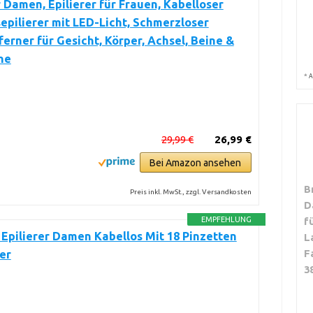
r Damen, Epilierer für Frauen, Kabelloser
epilierer mit LED-Licht, Schmerzloser
erner für Gesicht, Körper, Achsel, Beine &
ne
*
A
29,99 €
26,99 €
Bei Amazon ansehen
B
Preis inkl. MwSt., zzgl. Versandkosten
D
EMPFEHLUNG
f
Epilierer Damen Kabellos Mit 18 Pinzetten
L
F
er
3