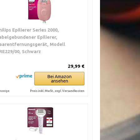
hilips Epilierer Series 2000,
abelgebundener Epilierer,
aarentfernungsgerät, Modell
RE229/00, Schwarz
29,99 €
Bei Amazon
ansehen
Preis inkl. MwSt., zzgl. Versandkosten
nzeige