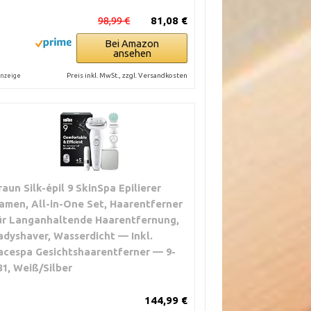
98,99 €
81,08 €
Bei Amazon
ansehen
Preis inkl. MwSt., zzgl. Versandkosten
nzeige
raun Silk-épil 9 SkinSpa Epilierer
amen, All-in-One Set, Haarentferner
ür Langanhaltende Haarentfernung,
adyshaver, Wasserdicht — Inkl.
acespa Gesichtshaarentferner — 9-
81, Weiß/Silber
144,99 €