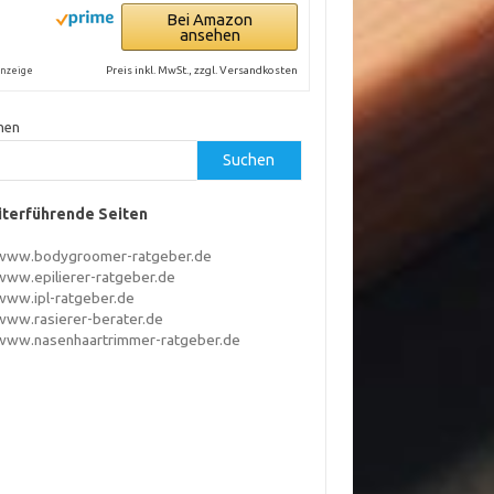
Bei Amazon
ansehen
Preis inkl. MwSt., zzgl. Versandkosten
nzeige
hen
Suchen
terführende Seiten
www.bodygroomer-ratgeber.de
www.epilierer-ratgeber.de
www.ipl-ratgeber.de
www.rasierer-berater.de
www.nasenhaartrimmer-ratgeber.de