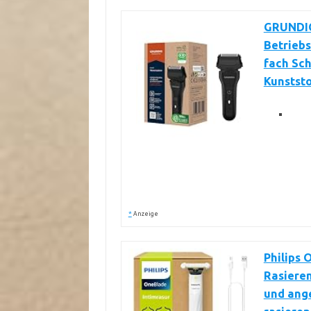
GRUNDIG
Betriebs
fach Sc
Kunststo
*
Anzeige
Philips 
Rasieren
und ange