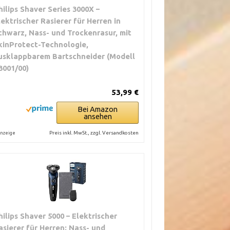
hilips Shaver Series 3000X –
lektrischer Rasierer für Herren in
chwarz, Nass- und Trockenrasur, mit
kinProtect-Technologie,
usklappbarem Bartschneider (Modell
3001/00)
53,99 €
Bei Amazon
ansehen
Preis inkl. MwSt., zzgl. Versandkosten
nzeige
hilips Shaver 5000 – Elektrischer
asierer für Herren: Nass- und