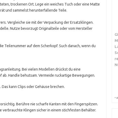
teten, trockenen Ort. Lege ein weiches Tuch oder eine Matte
erät und sammelst herunterfallende Teile.
rs. Vergleiche sie mit der Verpackung der Ersatzklingen.
delle. Nutze bevorzugt Originalteile oder vom Hersteller
G
M
die Teilenummer auf dem Scherkopf. Such danach, wenn du
L
S
r
N
sanleitung. Bei vielen Modellen drückst du eine
pf ab. Handle behutsam. Vermeide ruckartige Bewegungen.
Das kann Clips oder Gehäuse brechen.
*
A
orsichtig. Berühre nie scharfe Kanten mit den Fingerspitzen.
e verbrauchte Klingen sicher in einem stichfesten Behälter.