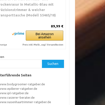
rockenrasur in Metallic-Blau mit
räzisionstrimmer & weicher
ransporttasche (Modell S5465/18)
89,99 €
Bei Amazon
ansehen
Preis inkl. MwSt., zzgl. Versandkosten
nzeige
hen
Suchen
terführende Seiten
www.bodygroomer-ratgeber.de
www.epilierer-ratgeber.de
www.ipl-ratgeber.de
www.rasierer-berater.de
www.nasenhaartrimmer-ratgeber.de