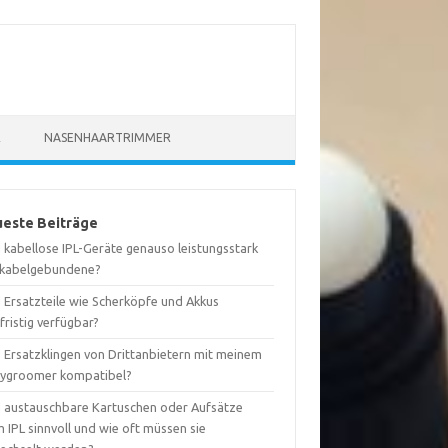
R
NASENHAARTRIMMER
este Beiträge
 kabellose IPL-Geräte genauso leistungsstark
 kabelgebundene?
d Ersatzteile wie Scherköpfe und Akkus
fristig verfügbar?
d Ersatzklingen von Drittanbietern mit meinem
ygroomer kompatibel?
d austauschbare Kartuschen oder Aufsätze
 IPL sinnvoll und wie oft müssen sie