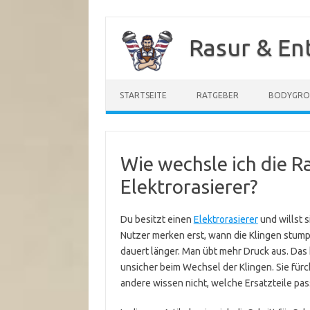
Zum
Inhalt
Rasur & En
springen
STARTSEITE
RATGEBER
BODYGR
Wie wechsle ich die R
Elektrorasierer?
Du besitzt einen
Elektrorasierer
und willst s
Nutzer merken erst, wann die Klingen stumpf
dauert länger. Man übt mehr Druck aus. Das
unsicher beim Wechsel der Klingen. Sie für
andere wissen nicht, welche Ersatzteile pas