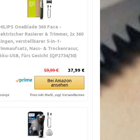
HILIPS OneBlade 360 Face -
lektrischer Rasierer & Trimmer, 2x 360
lingen, verstellbarer 5-in-1-
rimmaufsatz, Nass- & Trockenrasur,
kku-USB, fürs Gesicht (QP2734/30)
59,99 €
37,99 €
Bei Amazon
ansehen
Preis inkl. MwSt., zzgl. Versandkosten
nzeige