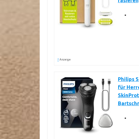
rasieren
*
Anzeige
Philips 
für Herr
SkinPro
Bartschn