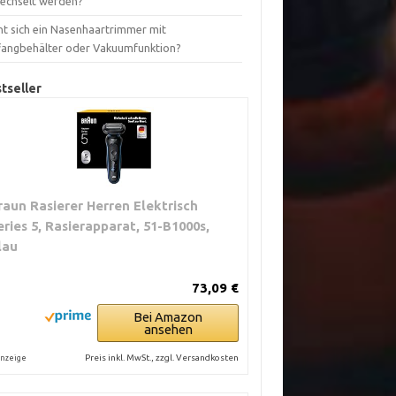
echselt werden?
nt sich ein Nasenhaartrimmer mit
fangbehälter oder Vakuumfunktion?
tseller
raun Rasierer Herren Elektrisch
eries 5, Rasierapparat, 51-B1000s,
lau
73,09 €
Bei Amazon
ansehen
Preis inkl. MwSt., zzgl. Versandkosten
nzeige