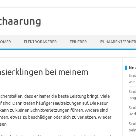
thaarung
OOMER
ELEKTRORASIERER
EPILIERER
IPL HAARENTFERNE
Neu
asierklingen bei meinem
Sind
wie
Sin
icherstellen, dass er immer die beste Leistung bringt. Viele
lang
 sind. Dann treten häufiger Hautreizungen auf. Die Rasur
Sin
 kann zu kleinen Schnittverletzungen führen. Andere sind
Bod
chten, etwas zu beschädigen oder sich zu verletzen. Wieder
Sin
sen.
beim