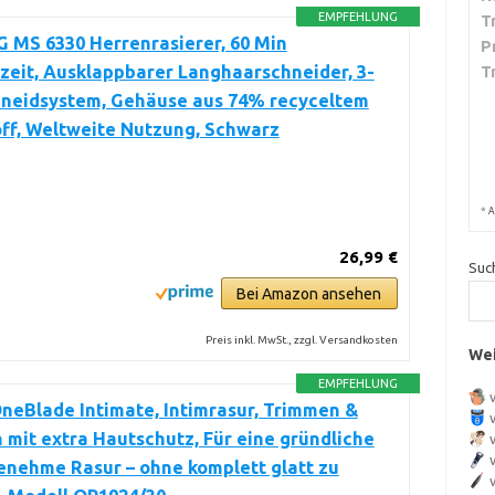
EMPFEHLUNG
T
 MS 6330 Herrenrasierer, 60 Min
P
zeit, Ausklappbarer Langhaarschneider, 3-
T
hneidsystem, Gehäuse aus 74% recyceltem
ff, Weltweite Nutzung, Schwarz
*
A
26,99 €
Suc
Bei Amazon ansehen
Preis inkl. MwSt., zzgl. Versandkosten
Wei
EMPFEHLUNG
OneBlade Intimate, Intimrasur, Trimmen &
 mit extra Hautschutz, Für eine gründliche
nehme Rasur – ohne komplett glatt zu