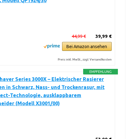
, Modell QP1924/30
44,99 €
39,99 €
Bei Amazon ansehen
Preis inkl. MwSt., zzgl. Versandkosten
EMPFEHLUNG
Shaver Series 3000X – Elektrischer Rasierer
en in Schwarz, Nass- und Trockenrasur, mit
tect-Technologie, ausklappbarem
eider (Modell X3001/00)