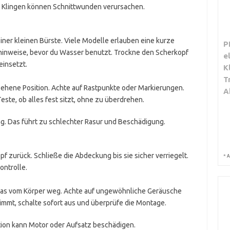
e Klingen können Schnittwunden verursachen.
ner kleinen Bürste. Viele Modelle erlauben eine kurze
P
rhinweise, bevor du Wasser benutzt. Trockne den Scherkopf
e
einsetzt.
K
T
esehene Position. Achte auf Rastpunkte oder Markierungen.
A
 Teste, ob alles fest sitzt, ohne zu überdrehen.
g. Das führt zu schlechter Rasur und Beschädigung.
f zurück. Schließe die Abdeckung bis sie sicher verriegelt.
*
A
ontrolle.
etwas vom Körper weg. Achte auf ungewöhnliche Geräusche
immt, schalte sofort aus und überprüfe die Montage.
tion kann Motor oder Aufsatz beschädigen.