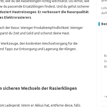
gew
hritt, wie du die Rasierklingen richtig wechselst. Du lernst, wie
ie du passende Ersatzklingen findest. Und du gehst sicherer
Loh
eduziert Hautreizungen
.
Er verbessert die Rasurqualität
.
Auf
es Elektrorasierers
.
Bes
nach der Rasur. Weniger Produktempfindlichkeit. Weniger
arst du Zeit und Geld und schonst deine Haut.
die Werkzeuge, den konkreten Wechselvorgang für die
nd Tipps zur Entsorgung und Lagerung der Klingen.
B
S
B
um sicheren Wechseln der Rasierklingen
*
A
om Ladegerät. Wenn er Akkus hat, entferne diese, falls