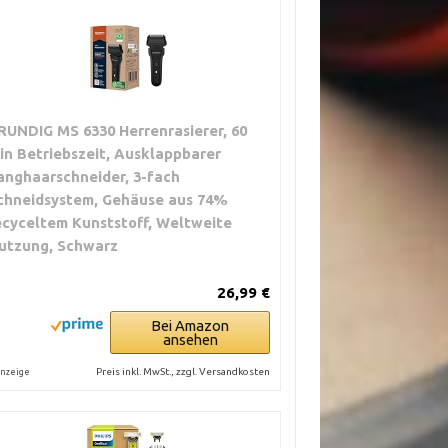
RUNDIG MS 6330 Herrenrasierer, 60
in Betriebszeit, Ausklappbarer
anghaarschneider, 3-fach
chneidsystem, Gehäuse aus 74%
ecyceltem Kunststoff, Weltweite
utzung, Schwarz
26,99 €
Bei Amazon
ansehen
Preis inkl. MwSt., zzgl. Versandkosten
nzeige