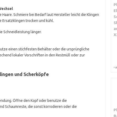
P
Wechsel
E
Haare. Schmiere bei Bedarf laut Hersteller leicht die Klingen
S
e Ersatzklingen trocken und kühl.
S
a
e Schneidleistung länger.
X
utze einen stichfesten Behälter oder die ursprüngliche
chend lokaler Vorschriften in den Restmüll oder zur
*
A
Klingen und Scherköpfe
endung. Öffne den Kopf oder benutze die
und Schaumreste, die sonst korrodieren oder die
P
R