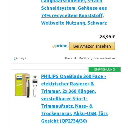
Langhaarschneider, 3-fach
Schneidsystem, Gehäuse aus
74% recyceltem Kunststoff,
Weltweite Nutzung, Schwarz
26,99 €
Bei Amazon ansehen
*
Preis inkl. MwSt., zzgl. Versandkosten
Anzeige
EMPFEHLUNG
PHILIPS OneBlade 360 Face -
elektrischer Rasierer &
Trimmer, 2x 360 Klingen,
verstellbarer 5-in-1-
Trimmaufsatz, Nass- &
Trockenrasur, Akku-USB, fürs
Gesicht (QP2734/30)