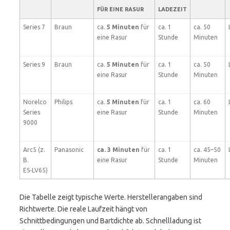
FÜR EINE RASUR
LADEZEIT
Series 7
Braun
ca.
5 Minuten
für
ca. 1
ca. 50
eine Rasur
Stunde
Minuten
Series 9
Braun
ca.
5 Minuten
für
ca. 1
ca. 50
eine Rasur
Stunde
Minuten
Norelco
Philips
ca.
5 Minuten
für
ca. 1
ca. 60
Series
eine Rasur
Stunde
Minuten
9000
Arc5 (z.
Panasonic
ca. 3 Minuten
für
ca. 1
ca. 45–50
B.
eine Rasur
Stunde
Minuten
ES‑LV65)
Die Tabelle zeigt typische Werte. Herstellerangaben sind
Richtwerte. Die reale Laufzeit hängt von
Schnittbedingungen und Bartdichte ab. Schnellladung ist