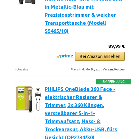
in Metallic-Blau mit
Präzisionstrimmer & weicher
Transporttasche (Modell
S5465/18)
89,99 €
Bei Amazon ansehen
*
Preis inkl. MwSt., zzgl. Versandkosten
Anzeige
EMPFEHLUNG
PHILIPS OneBlade 360 Face -
elektrischer Rasierer &
Trimmer, 2x 360 Klingen,
verstellbarer 5-in-1-
Trimmaufsatz, Nass- &
Trockenrasur, Akku-USB, fürs
Gesicht (QP2734/30)