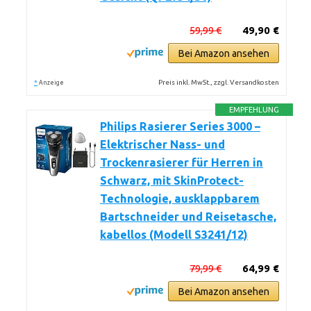
59,99 €
49,90 €
Bei Amazon ansehen
*
Preis inkl. MwSt., zzgl. Versandkosten
Anzeige
EMPFEHLUNG
Philips Rasierer Series 3000 –
Elektrischer Nass- und
Trockenrasierer für Herren in
Schwarz, mit SkinProtect-
Technologie, ausklappbarem
Bartschneider und Reisetasche,
kabellos (Modell S3241/12)
79,99 €
64,99 €
Bei Amazon ansehen