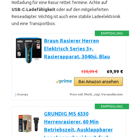
Notladung für eine Rasur rettet Termine. Achte auf
USB‑C‑Ladefähigkeit
oder auf den mitgelieferten
Reiseadapter. Wichtig ist auch eine stabile Ladeelektronik
und eine Transportbox.
EMPFEHLUNG
Braun Rasierer Herren
Elektrisch Series 3+,
Rasierapparat, 3040si, Blau
139,99 €
69,99 €
Bei Amazon ansehen
*
Preis inkl. MwSt., zzgl. Versandkosten
Anzeige
EMPFEHLUNG
GRUNDIG MS 6330
Herrenrasierer, 60 Min
Betriebszeit, Ausklappbarer