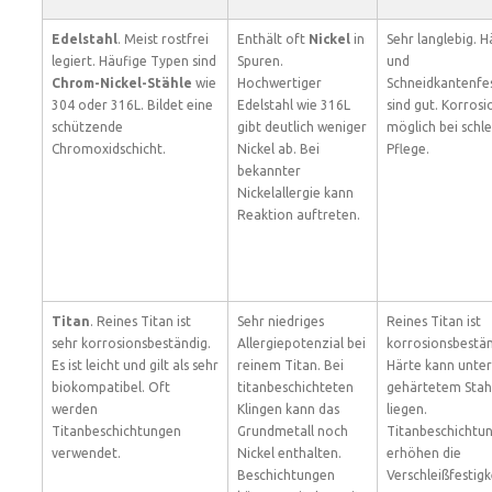
Edelstahl
. Meist rostfrei
Enthält oft
Nickel
in
Sehr langlebig. H
legiert. Häufige Typen sind
Spuren.
und
Chrom-Nickel-Stähle
wie
Hochwertiger
Schneidkantenfes
304 oder 316L. Bildet eine
Edelstahl wie 316L
sind gut. Korrosi
schützende
gibt deutlich weniger
möglich bei schl
Chromoxidschicht.
Nickel ab. Bei
Pflege.
bekannter
Nickelallergie kann
Reaktion auftreten.
Titan
. Reines Titan ist
Sehr niedriges
Reines Titan ist
sehr korrosionsbeständig.
Allergiepotenzial bei
korrosionsbestän
Es ist leicht und gilt als sehr
reinem Titan. Bei
Härte kann unter
biokompatibel. Oft
titanbeschichteten
gehärtetem Stah
werden
Klingen kann das
liegen.
Titanbeschichtungen
Grundmetall noch
Titanbeschichtu
verwendet.
Nickel enthalten.
erhöhen die
Beschichtungen
Verschleißfestigk