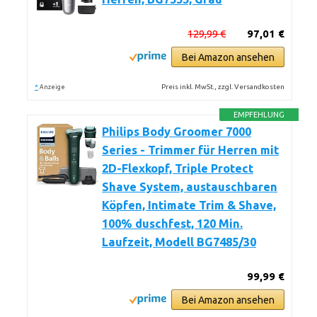
129,99 €
97,01 €
Bei Amazon ansehen
*
Preis inkl. MwSt., zzgl. Versandkosten
Anzeige
EMPFEHLUNG
Philips Body Groomer 7000
Series - Trimmer für Herren mit
2D-Flexkopf, Triple Protect
Shave System, austauschbaren
Köpfen, Intimate Trim & Shave,
100% duschfest, 120 Min.
Laufzeit, Modell BG7485/30
99,99 €
Bei Amazon ansehen