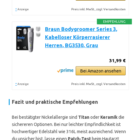
*
Preis inkl. MwSt., zzgl. Versandkosten
Anzeige
EMPFEHLUNG
Braun Bodygroomer Series 3,
Kabelloser Körperrasierer
Herren, BG3530, Grau
31,99 €
Bei Amazon ansehen
*
Preis inkl. MwSt., zzgl. Versandkosten
Anzeige
Fazit und praktische Empfehlungen
Bei bestätigter Nickelallergie sind
Titan
oder
Keramik
die
sichereren Optionen. Bei nur leichter Empfindlichkeit ist
hochwertiger Edelstahl wie 316L meist ausreichend. Wenn
du unsicher bist, lasse einen
Patch-Test
beim Hautarzt