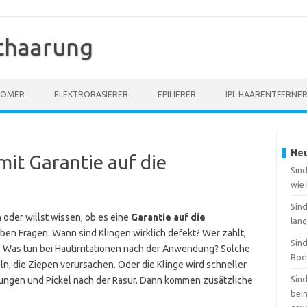
thaarung
OOMER
ELEKTRORASIERER
EPILIERER
IPL HAARENTFERNE
Neu
it Garantie auf die
Sind
wie
Sin
 oder willst wissen, ob es eine
Garantie auf die
lang
lben Fragen. Wann sind Klingen wirklich defekt? Wer zahlt,
Sin
t? Was tun bei Hautirritationen nach der Anwendung? Solche
Bod
n, die Ziepen verursachen. Oder die Klinge wird schneller
Sin
ungen und Pickel nach der Rasur. Dann kommen zusätzliche
beim