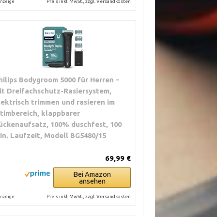
Preis inkl. MwSt., zzgl. Versandkosten
nzeige
hilips Bodygroom 5000 für Herren –
it Dreifachschutz-Rasiersystem,
lektrisch trimmen und rasieren im
ntimbereich, klappbarer
ückenaufsatz, 100% duschfest, 100
in. Laufzeit, Modell BG5480/15
69,99 €
Bei Amazon
ansehen
Preis inkl. MwSt., zzgl. Versandkosten
nzeige