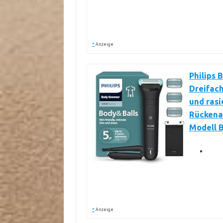
*
Anzeige
Philips 
Dreifach
und rasi
Rückenau
Modell 
*
Anzeige