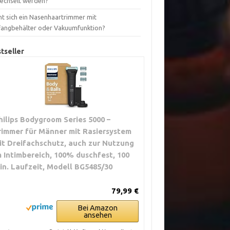
echselt werden?
nt sich ein Nasenhaartrimmer mit
fangbehälter oder Vakuumfunktion?
tseller
hilips Bodygroom Series 5000 –
rimmer für Männer mit Rasiersystem
it Dreifachschutz, auch zur Nutzung
m Intimbereich, 100% duschfest, 100
in. Laufzeit, Modell BG5485/30
79,99 €
Bei Amazon
ansehen