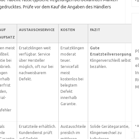
*
A
gedrucktes. Prüfe vor dem Kauf die Angaben des Händlers
AUF
AUSTAUSCHSERVICE
KOSTEN
FAZIT
 AUFSATZ
ten meist
Ersatzklingen weit
Ersatzklingen
Gute
P
ßteil.
verfügbar. Service
moderat
Ersatzteilversorgung
,
m
tie bei
über Hersteller
teuer.
Klingenverschleiß selbst
e
brieb.
möglich, oft nur bei
Servicefall
bezahlen.
I
ngen
nachweisbarem
meist
erhalb
Defekt.
kostenlos bei
R
erfrist
belegtem
M
den,
Defekt
ial-
innerhalb
Garantie.
sfehler
*
als
Ersatzteile erhältlich.
Austauschteile
Solide Gerätegarantie,
A
ile
Kundendienst prüft
preislich im
Klingenwechsel zu
 Garantie
auf Defekt.
mittleren
kalkulieren.