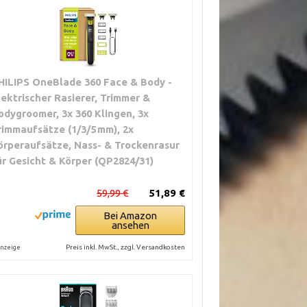
HILIPS OneBlade 360 Face & Body -
lektrischer Rasierer, Trimmer &
odygroomer, 3x 360 Klingen, 3x
rimmaufsätze (1/3/5 mm), 2x
örperaufsätze, Nass- & Trockenrasur
ür Gesicht & Körper (QP2824/31)
59,99 €
51,89 €
Bei Amazon
ansehen
Preis inkl. MwSt., zzgl. Versandkosten
nzeige