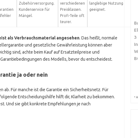
.
Zubehörversorgung.
verschiedenen
langlebige Nutzung
arantien
Kundenservice für
Preisklassen.
geeignet.
lfehler
Mängel.
Profi-Teile oft
teurer.
B
E
3
ist als Verbrauchsmaterial angesehen
. Das heißt, normale
I
tellergarantie und gesetzliche Gewährleistung können aber
W
htig sind, achte beim Kauf auf Ersatzteilpreise und
B
 Garantiebedingungen des Modells, bevor du entscheidest.
rantie ja oder nein
n ab. Für manche ist die Garantie ein Sicherheitsnetz. Für
 folgende Entscheidungshilfe hilft dir, Klarheit zu bekommen.
*
A
test. Und sie gibt konkrete Empfehlungen je nach