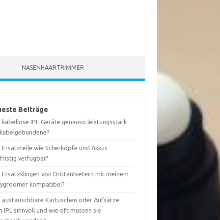
R
NASENHAARTRIMMER
este Beiträge
 kabellose IPL-Geräte genauso leistungsstark
 kabelgebundene?
d Ersatzteile wie Scherköpfe und Akkus
fristig verfügbar?
d Ersatzklingen von Drittanbietern mit meinem
ygroomer kompatibel?
d austauschbare Kartuschen oder Aufsätze
 IPL sinnvoll und wie oft müssen sie