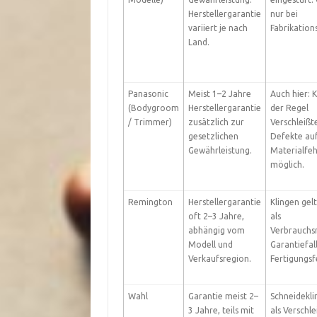
Herstellergarantie
nur bei
variiert je nach
Fabrikation
Land.
Panasonic
Meist 1–2 Jahre
Auch hier: K
(Bodygroom
Herstellergarantie
der Regel
/ Trimmer)
zusätzlich zur
Verschleißte
gesetzlichen
Defekte au
Gewährleistung.
Materialfeh
möglich.
Remington
Herstellergarantie
Klingen gel
oft 2–3 Jahre,
als
abhängig vom
Verbrauchsm
Modell und
Garantiefall
Verkaufsregion.
Fertigungsf
Wahl
Garantie meist 2–
Schneidekli
3 Jahre, teils mit
als Verschle