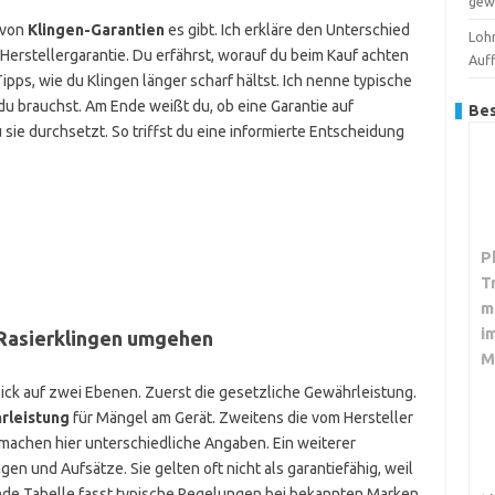
gew
n von
Klingen-Garantien
es gibt. Ich erkläre den Unterschied
Loh
erstellergarantie. Du erfährst, worauf du beim Kauf achten
Auf
ps, wie du Klingen länger scharf hältst. Ich nenne typische
du brauchst. Am Ende weißt du, ob eine Garantie auf
Bes
 sie durchsetzt. So triffst du eine informierte Entscheidung
P
T
m
i
 Rasierklingen umgehen
M
Blick auf zwei Ebenen. Zuerst die gesetzliche Gewährleistung.
rleistung
für Mängel am Gerät. Zweitens die vom Hersteller
r machen hier unterschiedliche Angaben. Ein weiterer
gen und Aufsätze. Sie gelten oft nicht als garantiefähig, weil
ende Tabelle fasst typische Regelungen bei bekannten Marken