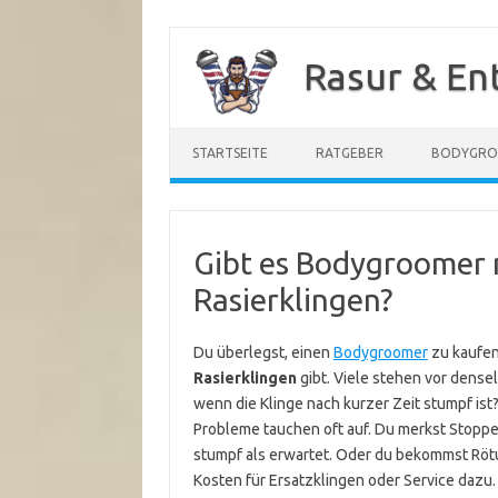
Zum
Inhalt
Rasur & En
springen
STARTSEITE
RATGEBER
BODYGR
Gibt es Bodygroomer m
Rasierklingen?
Du überlegst, einen
Bodygroomer
zu kaufen
Rasierklingen
gibt. Viele stehen vor dense
wenn die Klinge nach kurzer Zeit stumpf is
Probleme tauchen oft auf. Du merkst Stoppel
stumpf als erwartet. Oder du bekommst Röt
Kosten für Ersatzklingen oder Service dazu.