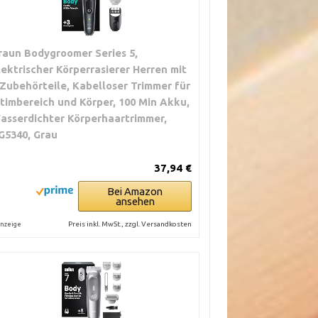
raun Bodygroomer Series 5,
lektrischer Körperrasierer Herren mit
 Zubehörteile, Kabelloser Trimmer für
ntimbereich und Körper, 100 Min Akku,
asserdichter Körperhaartrimmer,
G5340, Grau
37,94 €
Bei Amazon
ansehen
Preis inkl. MwSt., zzgl. Versandkosten
nzeige