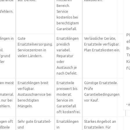
Bereich.
sfehlern.
Service
kostenlos bei
berechtigtem
Garantiefall.
P
lingen in
Gute
Ersatzklingen
Verlässliche Geräte,
e
Ersatzteilversorgung.
preislich
Ersatzteile verfügbar.
B
il.
Servicezentren in
variabel.
Plan Ersatzkosten ein.
T
fgrund
vielen Ländern.
Reparatur
K
ler
oder
Austausch je
f
nach Defekt.
ten meist
Ersatzklingen breit
Ersatzteile
Günstige Ersatzteile.
verfügbar.
preiswert bis
Prüfe
aterial.
Austauschservice bei
moderat.
Garantiebedingungen
 nur bei
berechtigten
Service im
vor Kauf.
*
A
ehlern.
Mängeln.
Garantiefall
oft kostenfrei.
ngen oft
Sehr gute Ersatzteil-
Ersatzklingen
Starkes Angebot an
ißteile
und
in
Ersatzteilen. Für