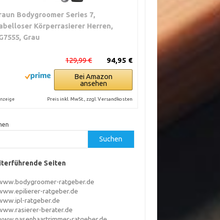
raun Bodygroomer Series 7,
abelloser Körperrasierer Herren,
G7555, Grau
129,99 €
94,95 €
Bei Amazon
ansehen
Preis inkl. MwSt., zzgl. Versandkosten
nzeige
hen
Suchen
terführende Seiten
www.bodygroomer-ratgeber.de
www.epilierer-ratgeber.de
www.ipl-ratgeber.de
www.rasierer-berater.de
www.nasenhaartrimmer-ratgeber.de