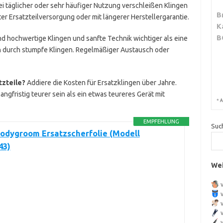
i täglicher oder sehr häufiger Nutzung verschleißen Klingen
B
ter Ersatzteilversorgung oder mit längerer Herstellergarantie.
K
B
nd hochwertige Klingen und sanfte Technik wichtiger als eine
en durch stumpfe Klingen. Regelmäßiger Austausch oder
tzteile?
Addiere die Kosten für Ersatzklingen über Jahre.
ngfristig teurer sein als ein etwas teureres Gerät mit
*
A
EMPFEHLUNG
Suc
Bodygroom Ersatzscherfolie (Modell
43)
Wei