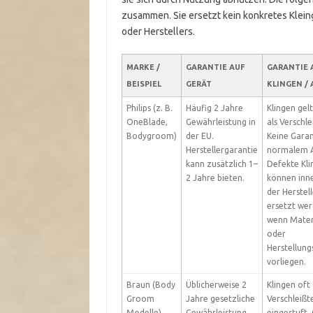
zusammen. Sie ersetzt kein konkretes Klein
oder Herstellers.
MARKE /
GARANTIE AUF
GARANTIE 
BEISPIEL
GERÄT
KLINGEN /
Philips (z. B.
Häufig 2 Jahre
Klingen gel
OneBlade,
Gewährleistung in
als Verschlei
Bodygroom)
der EU.
Keine Garan
Herstellergarantie
normalem A
kann zusätzlich 1–
Defekte Kli
2 Jahre bieten.
können inn
der Herstell
ersetzt wer
wenn Mater
oder
Herstellung
vorliegen.
Braun (Body
Üblicherweise 2
Klingen oft 
Groom
Jahre gesetzliche
Verschleißte
Modelle)
Gewährleistung.
eingestuft.